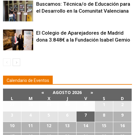
Buscamos: Técnica/o de Educación para
el Desarrollo en la Comunitat Valenciana
El Colegio de Aparejadores de Madrid
dona 3.848€ a la Fundación Isabel Gemio
Calendario de Eventos
«
AGOSTO 2026
»
L
M
X
J
V
S
D
27
28
29
30
31
1
2
3
4
5
6
7
8
9
10
11
12
13
14
15
16