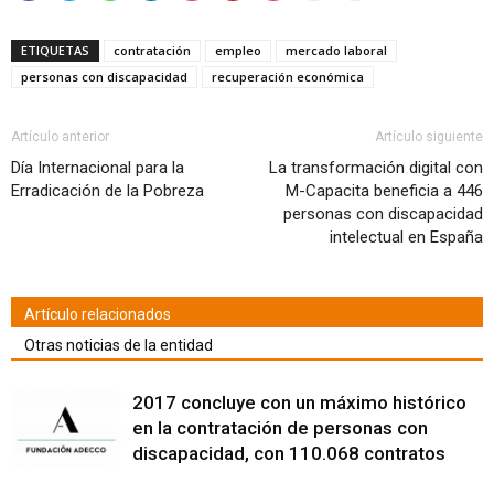
para
para
para
para
para
para
para
para
para
compartir
compartir
compartir
compartir
compartir
compartir
compartir
enviar
imprimir
en
en
en
en
en
en
en
por
(Se
Facebook
Twitter
WhatsApp
LinkedIn
Google+
Pinterest
Pocket
correo
abre
ETIQUETAS
contratación
empleo
mercado laboral
(Se
(Se
(Se
(Se
(Se
(Se
(Se
electrónico
en
abre
abre
abre
abre
abre
abre
abre
a
una
personas con discapacidad
recuperación económica
en
en
en
en
en
en
en
un
ventana
una
una
una
una
una
una
una
amigo
nueva)
ventana
ventana
ventana
ventana
ventana
ventana
ventana
(Se
nueva)
nueva)
nueva)
nueva)
nueva)
nueva)
nueva)
abre
en
Artículo anterior
Artículo siguiente
una
ventana
Día Internacional para la
La transformación digital con
nueva)
Erradicación de la Pobreza
M-Capacita beneficia a 446
personas con discapacidad
intelectual en España
Artículo relacionados
Otras noticias de la entidad
2017 concluye con un máximo histórico
en la contratación de personas con
discapacidad, con 110.068 contratos