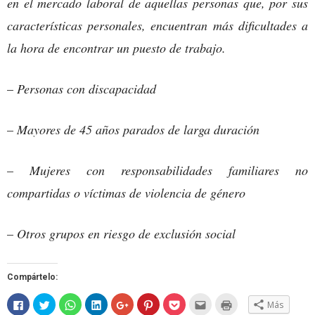
en el mercado laboral de aquellas personas que, por sus
características personales, encuentran más dificultades a
la hora de encontrar un puesto de trabajo.
–
Personas con discapacidad
–
Mayores de 45 años parados de larga duración
–
Mujeres con responsabilidades familiares no
compartidas o víctimas de violencia de género
–
Otros grupos en riesgo de exclusión social
Compártelo:
Haz
Haz
Haz
Haz
Haz
Haz
Haz
Hac
Haz
Más
clic
clic
clic
clic
clic
clic
clic
clic
clic