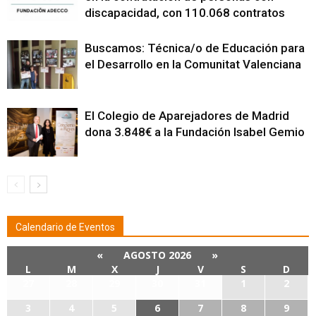
discapacidad, con 110.068 contratos
Buscamos: Técnica/o de Educación para
el Desarrollo en la Comunitat Valenciana
El Colegio de Aparejadores de Madrid
dona 3.848€ a la Fundación Isabel Gemio
Calendario de Eventos
«
AGOSTO 2026
»
L
M
X
J
V
S
D
27
28
29
30
31
1
2
3
4
5
6
7
8
9