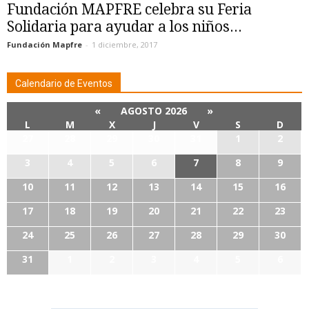
Fundación MAPFRE celebra su Feria
Solidaria para ayudar a los niños...
Fundación Mapfre
-
1 diciembre, 2017
Calendario de Eventos
«
AGOSTO 2026
»
L
M
X
J
V
S
D
27
28
29
30
31
1
2
3
4
5
6
7
8
9
10
11
12
13
14
15
16
17
18
19
20
21
22
23
24
25
26
27
28
29
30
31
1
2
3
4
5
6