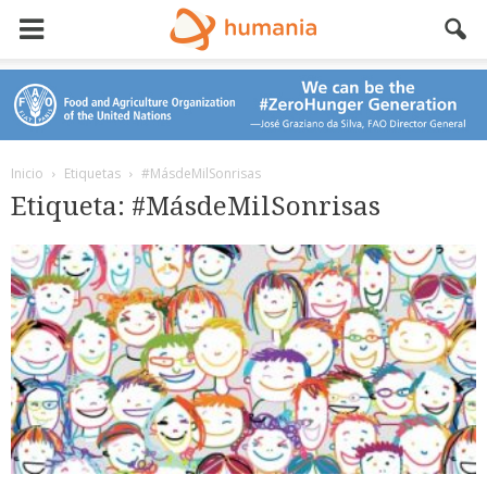
Inicio
Etiquetas
#MásdeMilSonrisas
Etiqueta: #MásdeMilSonrisas