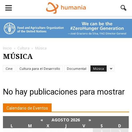
Inicio
Cultura
Música
MÚSICA
Cine
Cultura para el Desarrollo
Documental
Música
No hay publicaciones para mostrar
Calendario de Eventos
«
AGOSTO 2026
»
L
M
X
J
V
S
D
27
28
29
30
31
1
2