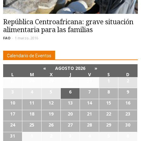
República Centroafricana: grave situación
alimentaria para las familias
FAO
-
1 marzo, 2016
Calendario de Eventos
«
AGOSTO 2026
»
L
M
X
J
V
S
D
27
28
29
30
31
1
2
3
4
5
6
7
8
9
10
11
12
13
14
15
16
17
18
19
20
21
22
23
24
25
26
27
28
29
30
31
1
2
3
4
5
6