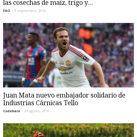
las cosechas de maíz, trigo y...
FAO
-
9 septiembre, 2016
Juan Mata nuevo embajador solidario de
Industrias Cárnicas Tello
Codebare
-
24 agosto, 2016