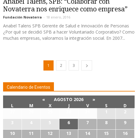
Anabel Talens, SPB: “Colaborar con
Novaterra nos enriquece como empresa”
Fundación Novaterra
-
18 enero, 2016
Anabel Talens SPB Gerente de Salud e Innovación de Personas
¿Por qué se decidió SPB a hacer Voluntariado Corporativo? Como
muchas empresas, valoramos la integración social. En 2007...
1
2
3
Calendario de Eventos
«
AGOSTO 2026
»
L
M
X
J
V
S
D
27
28
29
30
31
1
2
3
4
5
6
7
8
9
10
11
12
13
14
15
16