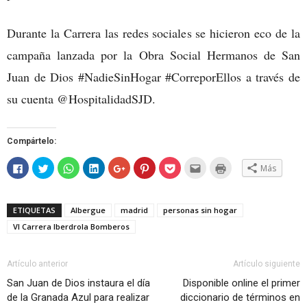
Durante la Carrera las redes sociales se hicieron eco de la
campaña lanzada por la Obra Social Hermanos de San
Juan de Dios #NadieSinHogar #CorreporEllos a través de
su cuenta @HospitalidadSJD.
Compártelo:
Haz
Haz
Haz
Haz
Haz
Haz
Haz
Hac
Haz
Más
clic
clic
clic
clic
clic
clic
clic
clic
clic
para
para
para
para
para
para
para
para
para
compartir
compartir
compartir
compartir
compartir
compartir
compartir
enviar
imprimir
en
en
en
en
en
en
en
por
(Se
Facebook
Twitter
WhatsApp
LinkedIn
Google+
Pinterest
Pocket
correo
abre
ETIQUETAS
Albergue
madrid
personas sin hogar
(Se
(Se
(Se
(Se
(Se
(Se
(Se
electrónico
en
abre
abre
abre
abre
abre
abre
abre
a
una
VI Carrera Iberdrola Bomberos
en
en
en
en
en
en
en
un
ventana
una
una
una
una
una
una
una
amigo
nueva)
ventana
ventana
ventana
ventana
ventana
ventana
ventana
(Se
nueva)
nueva)
nueva)
nueva)
nueva)
nueva)
nueva)
abre
en
Artículo anterior
Artículo siguiente
una
ventana
San Juan de Dios instaura el día
Disponible online el primer
nueva)
de la Granada Azul para realizar
diccionario de términos en