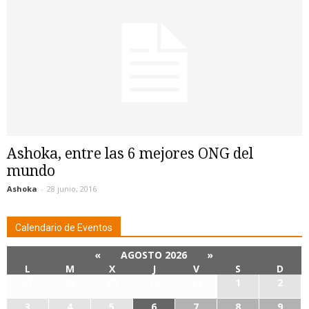
Ashoka, entre las 6 mejores ONG del
mundo
Ashoka
-
28 junio, 2016
Calendario de Eventos
«
AGOSTO 2026
»
L
M
X
J
V
S
D
27
28
29
30
31
1
2
3
4
5
6
7
8
9