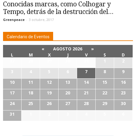
Conocidas marcas, como Colhogar y
Tempo, detrás de la destrucción del...
Greenpeace
-
3 octubre, 2017
Calendario de Eventos
«
AGOSTO 2026
»
L
M
X
J
V
S
D
27
28
29
30
31
1
2
3
4
5
6
7
8
9
10
11
12
13
14
15
16
17
18
19
20
21
22
23
24
25
26
27
28
29
30
31
1
2
3
4
5
6