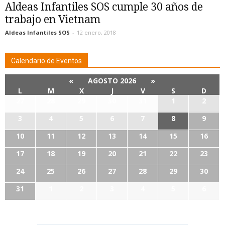
Aldeas Infantiles SOS cumple 30 años de
trabajo en Vietnam
Aldeas Infantiles SOS
-
12 enero, 2018
Calendario de Eventos
«
AGOSTO 2026
»
L
M
X
J
V
S
D
27
28
29
30
31
1
2
3
4
5
6
7
8
9
10
11
12
13
14
15
16
17
18
19
20
21
22
23
24
25
26
27
28
29
30
31
1
2
3
4
5
6