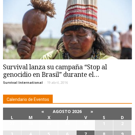
Survival lanza su campaña “Stop al
genocidio en Brasil” durante el...
Survival International
-
19 abril, 2016
Calendario de Eventos
«
AGOSTO 2026
»
L
M
X
J
V
S
D
27
28
29
30
31
1
2
3
4
5
6
7
8
9