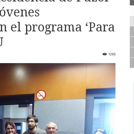
jóvenes
en el programa ‘Para
U
1265