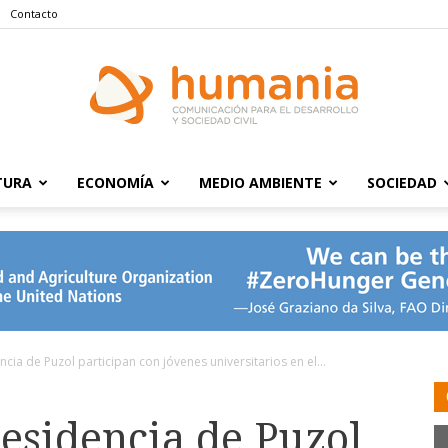
Contacto
TURA
ECONOMÍA
MEDIO AMBIENTE
SOCIEDAD
Humania
cia de Puzol participan con jóvenes universitarios en el...
esidencia de Puzol