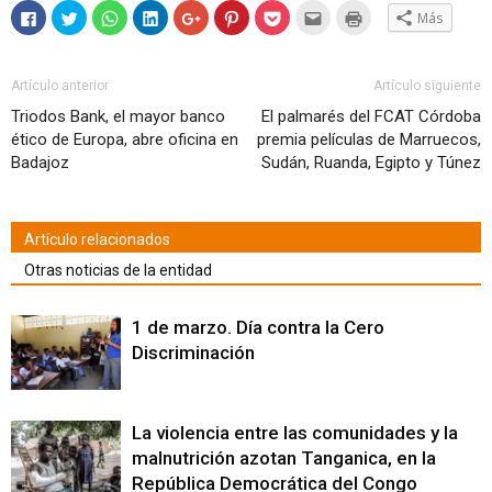
Haz
Haz
Haz
Haz
Haz
Haz
Haz
Hac
Haz
Más
clic
clic
clic
clic
clic
clic
clic
clic
clic
para
para
para
para
para
para
para
para
para
compartir
compartir
compartir
compartir
compartir
compartir
compartir
enviar
imprimir
en
en
en
en
en
en
en
por
(Se
Facebook
Twitter
WhatsApp
LinkedIn
Google+
Pinterest
Pocket
correo
abre
Artículo anterior
Artículo siguiente
(Se
(Se
(Se
(Se
(Se
(Se
(Se
electrónico
en
abre
abre
abre
abre
abre
abre
abre
a
una
Triodos Bank, el mayor banco
El palmarés del FCAT Córdoba
en
en
en
en
en
en
en
un
ventana
una
una
una
una
una
una
una
amigo
nueva)
ético de Europa, abre oficina en
premia películas de Marruecos,
ventana
ventana
ventana
ventana
ventana
ventana
ventana
(Se
nueva)
nueva)
nueva)
nueva)
nueva)
nueva)
nueva)
abre
Badajoz
Sudán, Ruanda, Egipto y Túnez
en
una
ventana
nueva)
Artículo relacionados
Otras noticias de la entidad
1 de marzo. Día contra la Cero
Discriminación
La violencia entre las comunidades y la
malnutrición azotan Tanganica, en la
República Democrática del Congo