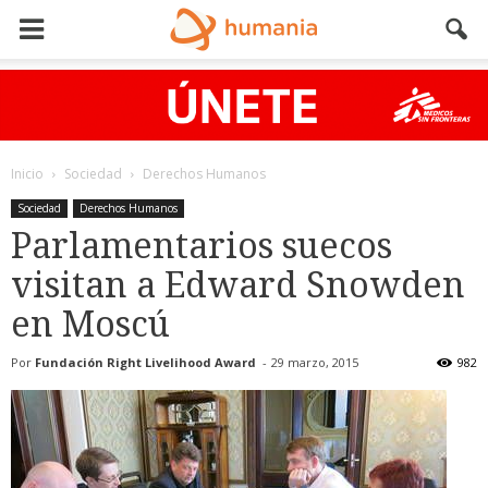
Inicio
Sociedad
Derechos Humanos
Sociedad
Derechos Humanos
Parlamentarios suecos
visitan a Edward Snowden
en Moscú
Por
Fundación Right Livelihood Award
-
29 marzo, 2015
982