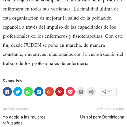
enfermera en todas sus vertientes. La finalidad última de
esta organización es mejorar la salud de la población
española a través del impulso de las capacidades de los
profesionales de los enfermeros y fisioterapeutas. Con este
fin, desde FUDEN se pone en marcha, de manera
constante, iniciativas relacionadas con la visibilización del
trabajo de los profesionales de enfermería.
Compártelo:
Haz
Haz
Haz
Haz
Haz
Haz
Haz
Hac
Haz
Más
clic
clic
clic
clic
clic
clic
clic
clic
clic
para
para
para
para
para
para
para
para
para
compartir
compartir
compartir
compartir
compartir
compartir
compartir
enviar
imprimir
en
en
en
en
en
en
en
por
(Se
Facebook
Twitter
WhatsApp
LinkedIn
Google+
Pinterest
Pocket
correo
abre
Artículo anterior
Artículo siguiente
(Se
(Se
(Se
(Se
(Se
(Se
(Se
electrónico
en
abre
abre
abre
abre
abre
abre
abre
a
una
Yo acojo a las mujeres
Un sol para Dominicana
en
en
en
en
en
en
en
un
ventana
una
una
una
una
una
una
una
amigo
nueva)
refugiadas
ventana
ventana
ventana
ventana
ventana
ventana
ventana
(Se