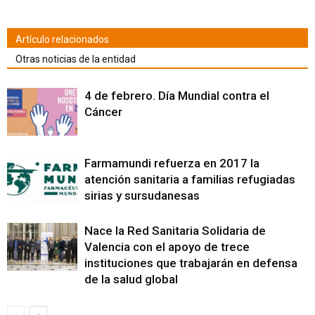
nueva)
nueva)
nueva)
nueva)
nueva)
nueva)
nueva)
abre
en
una
ventana
nueva)
Artículo relacionados
Otras noticias de la entidad
4 de febrero. Día Mundial contra el
Cáncer
Farmamundi refuerza en 2017 la
atención sanitaria a familias refugiadas
sirias y sursudanesas
Nace la Red Sanitaria Solidaria de
Valencia con el apoyo de trece
instituciones que trabajarán en defensa
de la salud global