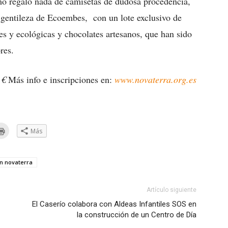
omo regalo nada de camisetas de dudosa procedencia,
 gentileza de Ecoembes, con un lote exclusivo de
es y ecológicas y chocolates artesanos, que han sido
res.
 €
Más info e inscripciones en:
www.novaterra.org.es
Haz
Más
clic
a
para
ar
imprimir
(Se
eo
abre
n novaterra
trónico
en
una
ventana
go
nueva)
Artículo siguiente
e
El Caserío colabora con Aldeas Infantiles SOS en
la construcción de un Centro de Día
ana
a)