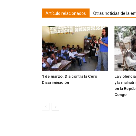
Artículo relacionados
Otras noticias de la en
1 de marzo. Día contra la Cero
La violenci
Discriminación
y la malnutr
en la Repúb
Congo