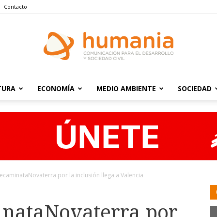
Contacto
TURA
ECONOMÍA
MEDIO AMBIENTE
SOCIEDAD
Humania
ecaminataNovaterra por la inclusión llega a Valencia
inataNovaterra por