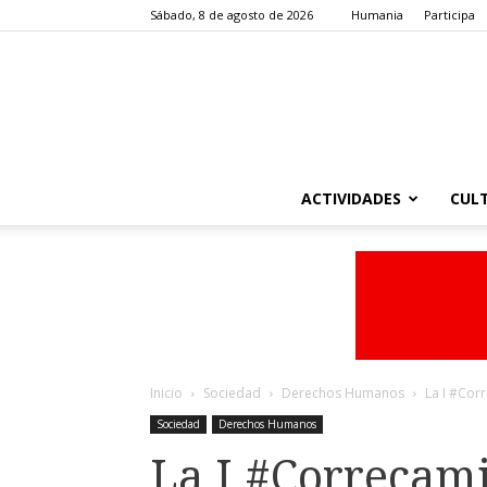
Sábado, 8 de agosto de 2026
Humania
Participa
ACTIVIDADES
CUL
Inicio
Sociedad
Derechos Humanos
La I #Corr
Sociedad
Derechos Humanos
La I #Correcam