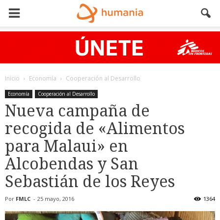
Inicio
Economía
Cooperación al Desarrollo
Economía
Cooperación al Desarrollo
Nueva campaña de
recogida de «Alimentos
para Malaui» en
Alcobendas y San
Sebastián de los Reyes
Por
FMLC
-
25 mayo, 2016
1364