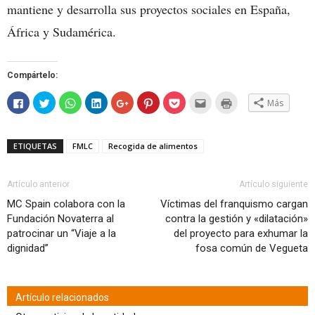
mantiene y desarrolla sus proyectos sociales en España,
África y Sudamérica.
Compártelo:
Haz
Haz
Haz
Haz
Haz
Haz
Haz
Hac
Haz
Más
clic
clic
clic
clic
clic
clic
clic
clic
clic
para
para
para
para
para
para
para
para
para
compartir
compartir
compartir
compartir
compartir
compartir
compartir
enviar
imprimir
en
en
en
en
en
en
en
por
(Se
Facebook
Twitter
WhatsApp
LinkedIn
Google+
Pinterest
Pocket
correo
abre
ETIQUETAS
FMLC
Recogida de alimentos
(Se
(Se
(Se
(Se
(Se
(Se
(Se
electrónico
en
abre
abre
abre
abre
abre
abre
abre
a
una
en
en
en
en
en
en
en
un
ventana
una
una
una
una
una
una
una
amigo
nueva)
ventana
ventana
ventana
ventana
ventana
ventana
ventana
(Se
Artículo anterior
Artículo siguiente
nueva)
nueva)
nueva)
nueva)
nueva)
nueva)
nueva)
abre
en
MC Spain colabora con la
Víctimas del franquismo cargan
una
Fundación Novaterra al
contra la gestión y «dilatación»
ventana
nueva)
patrocinar un “Viaje a la
del proyecto para exhumar la
dignidad”
fosa común de Vegueta
Artículo relacionados