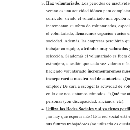
Haz voluntariado.
Los periodos de inactivida
verano es una actividad idónea para completa
currículo, siendo el voluntariado una opción id
incrementan su oferta de voluntariados, espec
llenaremos espacios vacíos e
el voluntariado,
sociedad. Además, las empresas percibirán q
atributos muy valorados
trabajar en equipo,
y
selección. Si además el voluntariado es fuera 
extranjero, cuestión que cada vez valoran má
incrementaremos nues
haciendo voluntariado
incorporará a nuestra red de contactos
. ¿Qu
empleo? De cara a escoger la actividad de vo
en lo que nos sintamos cómodos. “¿Qué me atr
personas (con discapacidad, ancianos, etc).
Utiliza las Redes Sociales y si ya tienes perfi
¡no hay que esperar más! Esta red social está
sus futuros trabajadores (no utilizarla es qued