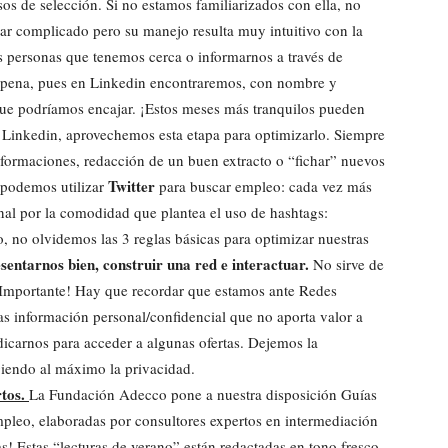
os de selección. Si no estamos familiarizados con ella, no
tar complicado pero su manejo resulta muy intuitivo con la
s personas que tenemos cerca o informarnos a través de
la pena, pues en Linkedin encontraremos, con nombre y
que podríamos encajar. ¡Estos meses más tranquilos pueden
 Linkedin, aprovechemos esta etapa para optimizarlo. Siempre
ormaciones, redacción de un buen extracto o “fichar” nuevos
Twitter
 podemos utilizar
para buscar empleo: cada vez más
anal por la comodidad que plantea el uso de hashtags:
 no olvidemos las 3 reglas básicas para optimizar nuestras
sentarnos bien, construir una red e interactuar.
No sirve de
 ¡Importante! Hay que recordar que estamos ante Redes
as información personal/confidencial que no aporta valor a
udicarnos para acceder a algunas ofertas. Dejemos la
giendo al máximo la privacidad.
rtos.
La Fundación Adecco pone a nuestra disposición Guías
pleo, elaboradas por consultores expertos en intermediación
! Estas “lecturas de verano” están redactadas en tono fresco