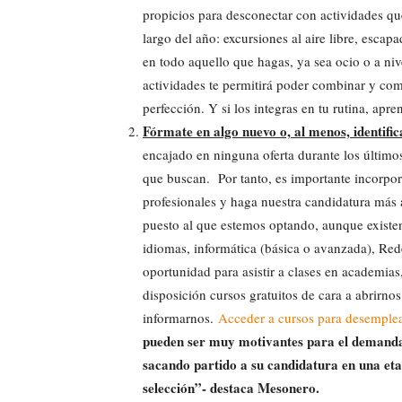
propicios para desconectar con actividades q
largo del año: excursiones al aire libre, escap
en todo aquello que hagas, ya sea ocio o a nive
actividades te permitirá poder combinar y com
perfección. Y si los integras en tu rutina, apr
Fórmate en algo nuevo o, al menos, identifi
encajado en ninguna oferta durante los último
que buscan. Por tanto, es importante incorpo
profesionales y haga nuestra candidatura más 
puesto al que estemos optando, aunque existen
idiomas, informática (básica o avanzada), Red
oportunidad para asistir a clases en academias,
disposición cursos gratuitos de cara a abrirn
informarnos.
Acceder a cursos para desemple
pueden ser muy motivantes para el demandan
sacando partido a su candidatura en una eta
selección”- destaca Mesonero.