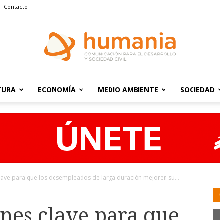
Contacto
TURA
ECONOMÍA
MEDIO AMBIENTE
SOCIEDAD
Humania
ave para que los desempleados de larga duración mejoren su...
nes clave para que