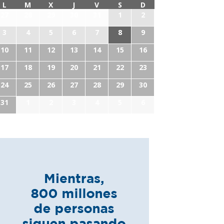
L
M
X
J
V
S
D
27
28
29
30
31
1
2
3
4
5
6
7
8
9
10
11
12
13
14
15
16
17
18
19
20
21
22
23
24
25
26
27
28
29
30
31
1
2
3
4
5
6