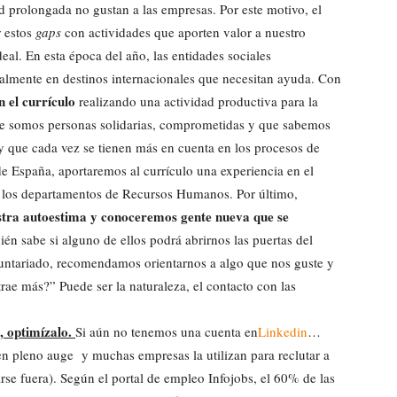
d prolongada no gustan a las empresas. Por este motivo, el
r estos
gaps
con actividades que aporten valor a nuestro
eal. En esta época del año, las entidades sociales
ialmente en destinos internacionales que necesitan ayuda. Con
n el currículo
realizando una actividad productiva para la
ue somos personas solidarias, comprometidas y que sabemos
 que cada vez se tienen más en cuenta en los procesos de
de España, aportaremos al currículo una experiencia en el
s los departamentos de Recursos Humanos. Por último,
tra autoestima y conoceremos gente nueva que se
ién sabe si alguno de ellos podrá abrirnos las puertas del
luntariado, recomendamos orientarnos a algo que nos guste y
ae más?” Puede ser la naturaleza, el contacto con las
l, optimízalo.
Si aún no tenemos una cuenta en
Linkedin
…
 en pleno auge y muchas empresas la utilizan para reclutar a
arse fuera). Según el portal de empleo Infojobs, el 60% de las