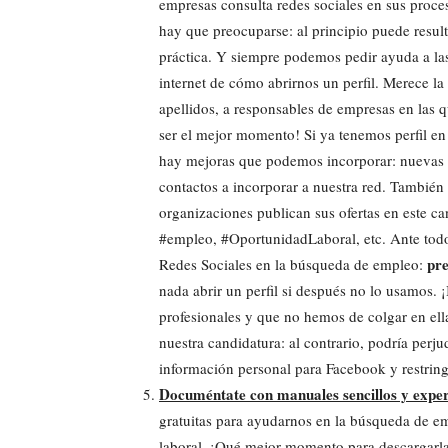
empresas consulta redes sociales en sus proces
hay que preocuparse: al principio puede resul
práctica. Y siempre podemos pedir ayuda a la
internet de cómo abrirnos un perfil. Merece 
apellidos, a responsables de empresas en las 
ser el mejor momento! Si ya tenemos perfil en
hay mejoras que podemos incorporar: nuevas f
contactos a incorporar a nuestra red. También
organizaciones publican sus ofertas en este c
#empleo, #OportunidadLaboral, etc. Ante todo,
pre
Redes Sociales en la búsqueda de empleo:
nada abrir un perfil si después no lo usamos.
profesionales y que no hemos de colgar en ell
nuestra candidatura: al contrario, podría perj
información personal para Facebook y restrin
Documéntate con manuales sencillos y expe
gratuitas para ayudarnos en la búsqueda de em
laboral. ¡Qué mejor momento para descargarlas