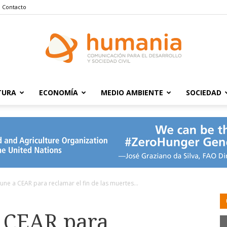
Contacto
TURA
ECONOMÍA
MEDIO AMBIENTE
SOCIEDAD
Humania
 une a CEAR para reclamar el fin de las muertes...
a CEAR para