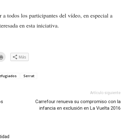
 todos los participantes del vídeo, en especial a
eresada en esta iniciativa.
Haz
Más
clic
a
para
ar
imprimir
(Se
eo
abre
efugiados
Serrat
trónico
en
una
ventana
go
nueva)
Artículo siguiente
e
os
Carrefour renueva su compromiso con la
infancia en exclusión en La Vuelta 2016
ana
a)
tidad