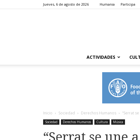
Jueves, 6 de agosto de 2026
Humania
Participa
ACTIVIDADES
CUL
Inicio
Sociedad
Derechos Humanos
“Serrat se
Sociedad
Derechos Humanos
Cultura
Música
“Serrat se une 