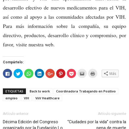
desarrollo efectivo de nuevos medicamentos para el VIH,
así como al apoyo a las comunidades afectadas por VIH.
Para más información sobre la compañía, su equipo
directivo, productos, desarrollo clínico y compromiso, por
favor, visite nuestra web.
Compártelo:
Haz
Haz
Haz
Haz
Haz
Haz
Haz
Hac
Haz
Más
clic
clic
clic
clic
clic
clic
clic
clic
clic
para
para
para
para
para
para
para
para
para
compartir
compartir
compartir
compartir
compartir
compartir
compartir
enviar
imprimir
en
en
en
en
en
en
en
por
(Se
Facebook
Twitter
WhatsApp
LinkedIn
Google+
Pinterest
Pocket
correo
abre
ETIQUETAS
Back to work
Coordinadora Trabajando en Positivo
(Se
(Se
(Se
(Se
(Se
(Se
(Se
electrónico
en
abre
abre
abre
abre
abre
abre
abre
a
una
empleo
VIH
ViiV Healthcare
en
en
en
en
en
en
en
un
ventana
una
una
una
una
una
una
una
amigo
nueva)
ventana
ventana
ventana
ventana
ventana
ventana
ventana
(Se
nueva)
nueva)
nueva)
nueva)
nueva)
nueva)
nueva)
abre
en
Artículo anterior
Artículo siguiente
una
ventana
Décima Edición del Congreso
“Ciudades por la vida” contra la
nueva)
organizado por la Fundación Lo
pena de muerte