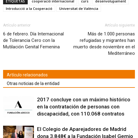
ETIQUETAS
cooperació internacional
curs
desenvolupament
(Se
(Se
(Se
(Se
(Se
(Se
(Se
electrónico
en
abre
abre
abre
abre
abre
abre
abre
a
una
Introducció a la Cooperació
Universitat de València
en
en
en
en
en
en
en
un
ventana
una
una
una
una
una
una
una
amigo
nueva)
ventana
ventana
ventana
ventana
ventana
ventana
ventana
(Se
nueva)
nueva)
nueva)
nueva)
nueva)
nueva)
nueva)
abre
en
Artículo anterior
Artículo siguiente
una
ventana
6 de febrero. Día Internacional
Más de 1.000 personas
nueva)
de Tolerancia Cero con la
refugiadas y migrantes han
Mutilación Genital Femenina
muerto desde noviembre en el
Mediterráneo
Artículo relacionados
Otras noticias de la entidad
2017 concluye con un máximo histórico
en la contratación de personas con
discapacidad, con 110.068 contratos
El Colegio de Aparejadores de Madrid
dona 3.848€ a la Fundación Isabel Gemio