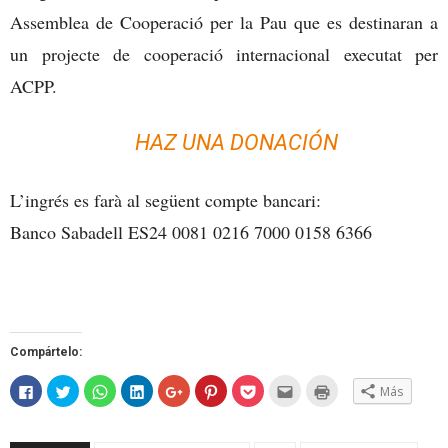
Assemblea de Cooperació per la Pau que es destinaran a
un projecte de cooperació internacional executat per
ACPP.
HAZ UNA DONACIÓN
L’ingrés es farà al següent compte bancari:
Banco Sabadell ES24 0081 0216 7000 0158 6366
Compártelo:
Haz
Haz
Haz
Haz
Haz
Haz
Haz
Hac
Haz
Más
clic
clic
clic
clic
clic
clic
clic
clic
clic
para
para
para
para
para
para
para
para
para
compartir
compartir
compartir
compartir
compartir
compartir
compartir
enviar
imprimir
en
en
en
en
en
en
en
por
(Se
Facebook
Twitter
WhatsApp
LinkedIn
Google+
Pinterest
Pocket
correo
abre