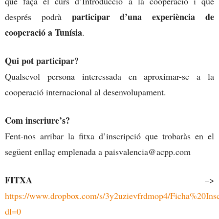
que faça el curs d’Introducció a la cooperació i que
participar d’una experiència de
després podrà
cooperació a Tunísia
.
Qui pot participar?
Qualsevol persona interessada en aproximar-se a la
cooperació internacional al desenvolupament.
Com inscriure’s?
Fent-nos arribar la fitxa d’inscripció que trobaràs en el
següent enllaç emplenada a paisvalencia@acpp.com
FITXA
–>
https://www.dropbox.com/s/3y2uzievfrdmop4/Ficha%20In
dl=0