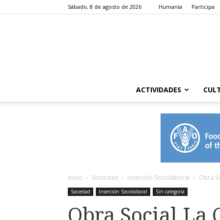
Sábado, 8 de agosto de 2026
Humania
Participa
ACTIVIDADES
CUL
Inicio
Sociedad
Inserción Sociolaboral
Obra So
Sociedad
Inserción Sociolaboral
Sin categoría
Obra Social La 