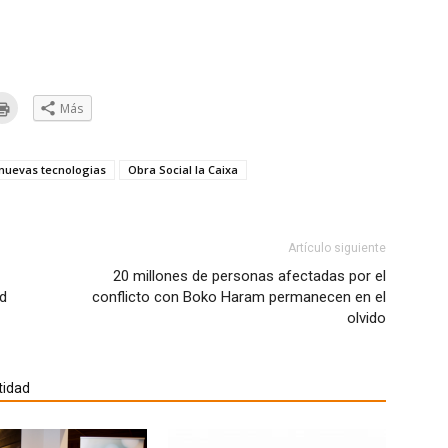
Haz
Más
clic
a
para
ar
imprimir
(Se
eo
abre
nuevas tecnologias
Obra Social la Caixa
trónico
en
una
ventana
go
nueva)
e
Artículo siguiente
ana
20 millones de personas afectadas por el
a)
d
conflicto con Boko Haram permanecen en el
olvido
tidad