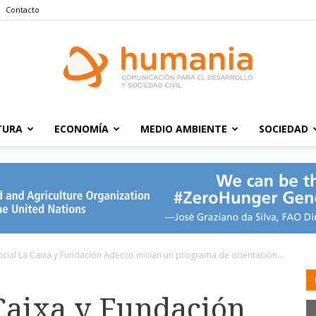
Contacto
TURA
ECONOMÍA
MEDIO AMBIENTE
SOCIEDAD
Humania
cial La Caixa y Fundación Adecco inician un programa de orientación...
Caixa y Fundación