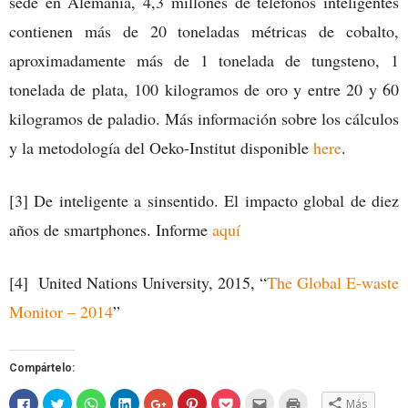
sede en Alemania, 4,3 millones de teléfonos inteligentes
contienen más de 20 toneladas métricas de cobalto,
aproximadamente más de 1 tonelada de tungsteno, 1
tonelada de plata, 100 kilogramos de oro y entre 20 y 60
kilogramos de paladio. Más información sobre los cálculos
y la metodología del Oeko-Institut disponible
here
.
[3] De inteligente a sinsentido. El impacto global de diez
años de smartphones. Informe
aquí
[4] United Nations University, 2015, “
The Global E-waste
Monitor – 2014
”
Compártelo:
Haz
Haz
Haz
Haz
Haz
Haz
Haz
Hac
Haz
Más