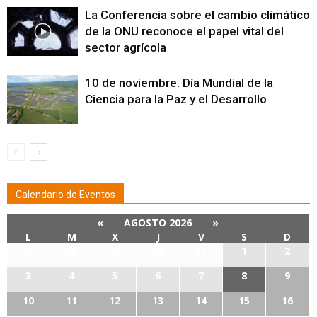
La Conferencia sobre el cambio climático
de la ONU reconoce el papel vital del
sector agrícola
10 de noviembre. Día Mundial de la
Ciencia para la Paz y el Desarrollo
Calendario de Eventos
«
AGOSTO 2026
»
L
M
X
J
V
S
D
27
28
29
30
31
1
2
3
4
5
6
7
8
9
10
11
12
13
14
15
16