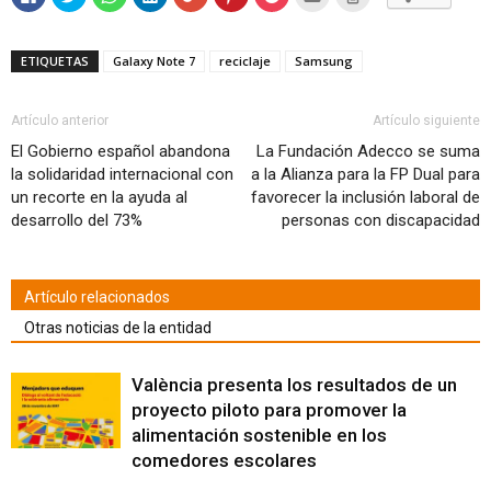
clic
clic
clic
clic
clic
clic
clic
clic
clic
para
para
para
para
para
para
para
para
para
compartir
compartir
compartir
compartir
compartir
compartir
compartir
enviar
imprimir
en
en
en
en
en
en
en
por
(Se
Facebook
Twitter
WhatsApp
LinkedIn
Google+
Pinterest
Pocket
correo
abre
ETIQUETAS
Galaxy Note 7
reciclaje
Samsung
(Se
(Se
(Se
(Se
(Se
(Se
(Se
electrónico
en
abre
abre
abre
abre
abre
abre
abre
a
una
en
en
en
en
en
en
en
un
ventana
una
una
una
una
una
una
una
amigo
nueva)
ventana
ventana
ventana
ventana
ventana
ventana
ventana
(Se
Artículo anterior
Artículo siguiente
nueva)
nueva)
nueva)
nueva)
nueva)
nueva)
nueva)
abre
en
El Gobierno español abandona
La Fundación Adecco se suma
una
la solidaridad internacional con
a la Alianza para la FP Dual para
ventana
nueva)
un recorte en la ayuda al
favorecer la inclusión laboral de
desarrollo del 73%
personas con discapacidad
Artículo relacionados
Otras noticias de la entidad
València presenta los resultados de un
proyecto piloto para promover la
alimentación sostenible en los
comedores escolares