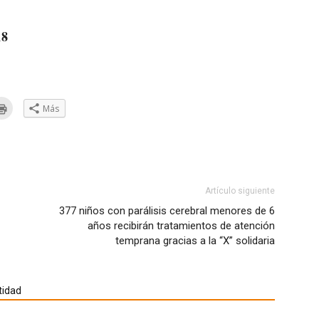
18
Haz
Más
clic
a
para
ar
imprimir
(Se
eo
abre
trónico
en
una
ventana
go
nueva)
Artículo siguiente
e
377 niños con parálisis cerebral menores de 6
años recibirán tratamientos de atención
ana
a)
temprana gracias a la “X” solidaria
tidad