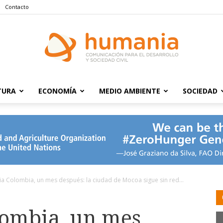
Contacto
TURA
ECONOMÍA
MEDIO AMBIENTE
SOCIEDAD
Humania
a Colombia, un mes después: la ciudad de Mocoa sigue sin red...
ombia, un mes