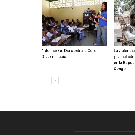
1 de marzo. Día contra la Cero
La violenci
Discriminación
y la malnutr
en la Repúb
Congo