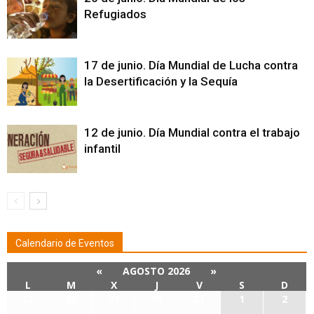
Refugiados
17 de junio. Día Mundial de Lucha contra
la Desertificación y la Sequía
12 de junio. Día Mundial contra el trabajo
infantil
Calendario de Eventos
«
AGOSTO 2026
»
L
M
X
J
V
S
D
27
28
29
30
31
1
2