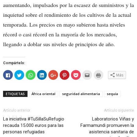
aumentando, impulsados por la escasez de suministros y la
inquietud sobre el rendimiento de los cultivos de la actual
temporada. Los precios en mayo subieron hasta niveles
récord o casi récord en la mayoría de los mercados,
llegando a doblar sus niveles de principios de año.
Compártelo:
Haz
Haz
Haz
Haz
Haz
Haz
Haz
Hac
Haz
Más
clic
clic
clic
clic
clic
clic
clic
clic
clic
para
para
para
para
para
para
para
para
para
compartir
compartir
compartir
compartir
compartir
compartir
compartir
enviar
imprimir
en
en
en
en
en
en
en
por
(Se
Facebook
Twitter
WhatsApp
LinkedIn
Google+
Pinterest
Pocket
correo
abre
ETIQUETAS
África oriental
seguridad alimentaria
sequía
(Se
(Se
(Se
(Se
(Se
(Se
(Se
electrónico
en
abre
abre
abre
abre
abre
abre
abre
a
una
en
en
en
en
en
en
en
un
ventana
una
una
una
una
una
una
una
amigo
nueva)
ventana
ventana
ventana
ventana
ventana
ventana
ventana
(Se
Artículo anterior
Artículo siguiente
nueva)
nueva)
nueva)
nueva)
nueva)
nueva)
nueva)
abre
en
La iniciativa #TuSillaSuRefugio
Laboratorios Viñas y
una
recauda 15.000 euros para las
Farmamundi promueven la
ventana
nueva)
personas refugiadas
asistencia sanitaria de