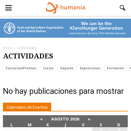
Inicio
Actividades
ACTIVIDADES
Concursos/Premios
Cursos
Deporte
Exposiciones
Formación
No hay publicaciones para mostrar
Calendario de Eventos
«
AGOSTO 2026
»
L
M
X
J
V
S
D
27
28
29
30
31
1
2