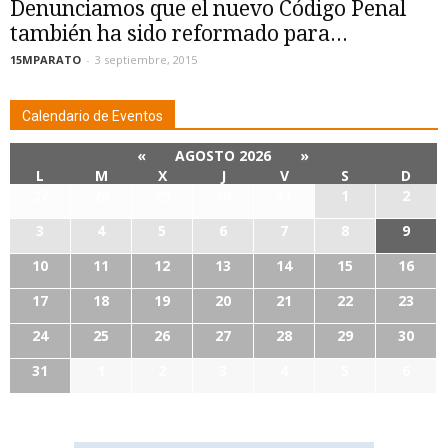
Denunciamos que el nuevo Código Penal
también ha sido reformado para...
15MPARATO
-
3 septiembre, 2015
Calendario de Eventos
«
AGOSTO 2026
»
L
M
X
J
V
S
D
27
28
29
30
31
1
2
3
4
5
6
7
8
9
10
11
12
13
14
15
16
17
18
19
20
21
22
23
24
25
26
27
28
29
30
31
1
2
3
4
5
6