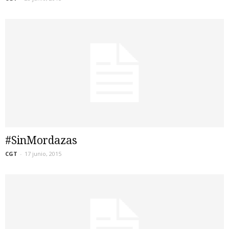
#SinMordazas
CGT
-
17 junio, 2015