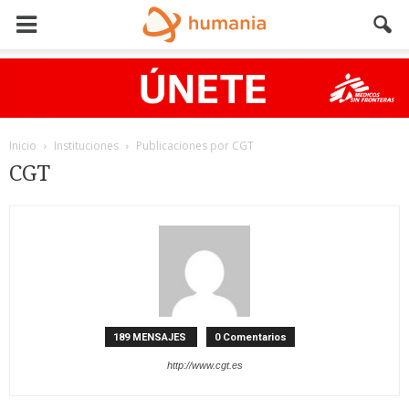
Inicio
Instituciones
Publicaciones por CGT
CGT
189 MENSAJES
0 Comentarios
http://www.cgt.es