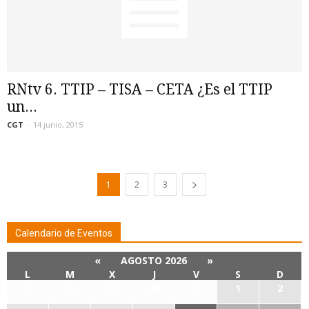
RNtv 6. TTIP – TISA – CETA ¿Es el TTIP
un...
CGT
-
14 junio, 2015
1
2
3
Calendario de Eventos
«
AGOSTO 2026
»
L
M
X
J
V
S
D
27
28
29
30
31
1
2