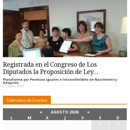
Registrada en el Congreso de Los
Diputados la Proposición de Ley...
Plataforma por Permisos Iguales e Intransferibles de Nacimiento y
Adopción
-
27 junio, 2012
Calendario de Eventos
«
AGOSTO 2026
»
L
M
X
J
V
S
D
27
28
29
30
31
1
2