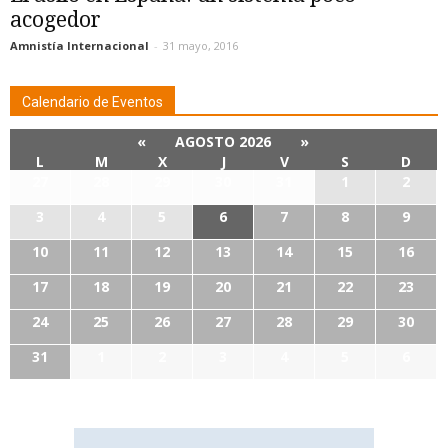
acogedor
Amnistía Internacional
-
31 mayo, 2016
Calendario de Eventos
«
AGOSTO 2026
»
L
M
X
J
V
S
D
27
28
29
30
31
1
2
3
4
5
6
7
8
9
10
11
12
13
14
15
16
17
18
19
20
21
22
23
24
25
26
27
28
29
30
31
1
2
3
4
5
6