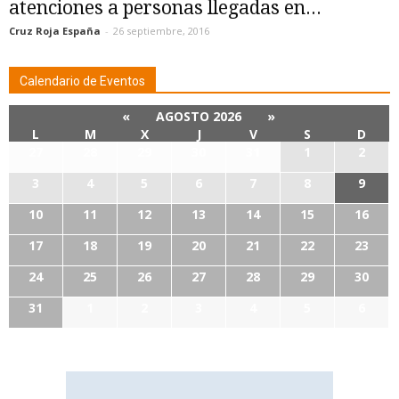
atenciones a personas llegadas en...
Cruz Roja España
-
26 septiembre, 2016
Calendario de Eventos
«
AGOSTO 2026
»
L
M
X
J
V
S
D
27
28
29
30
31
1
2
3
4
5
6
7
8
9
10
11
12
13
14
15
16
17
18
19
20
21
22
23
24
25
26
27
28
29
30
31
1
2
3
4
5
6