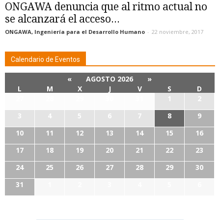
ONGAWA denuncia que al ritmo actual no
se alcanzará el acceso...
ONGAWA, Ingeniería para el Desarrollo Humano
-
22 noviembre, 2017
Calendario de Eventos
«
AGOSTO 2026
»
L
M
X
J
V
S
D
27
28
29
30
31
1
2
3
4
5
6
7
8
9
10
11
12
13
14
15
16
17
18
19
20
21
22
23
24
25
26
27
28
29
30
31
1
2
3
4
5
6