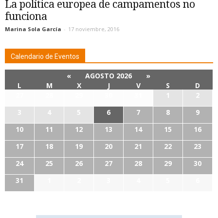
La política europea de campamentos no
funciona
Marina Sola García
-
17 noviembre, 2016
Calendario de Eventos
«
AGOSTO 2026
»
L
M
X
J
V
S
D
27
28
29
30
31
1
2
3
4
5
6
7
8
9
10
11
12
13
14
15
16
17
18
19
20
21
22
23
24
25
26
27
28
29
30
31
1
2
3
4
5
6