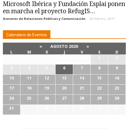
Microsoft Ibérica y Fundación Esplai ponen
en marcha el proyecto RefugIS...
Asesores de Relaciones Públicas y Comunicación
-
20 febrero, 2017
Calendario de Eventos
«
AGOSTO 2026
»
L
M
X
J
V
S
D
27
28
29
30
31
1
2
3
4
5
6
7
8
9
10
11
12
13
14
15
16
17
18
19
20
21
22
23
24
25
26
27
28
29
30
31
1
2
3
4
5
6