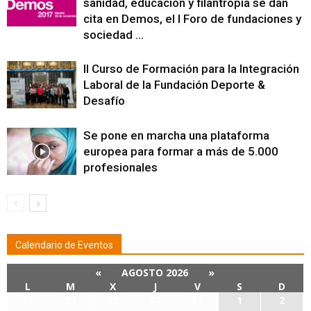
sanidad, educación y filantropía se dan
cita en Demos, el I Foro de fundaciones y
sociedad ...
II Curso de Formación para la Integración
Laboral de la Fundación Deporte &
Desafío
Se pone en marcha una plataforma
europea para formar a más de 5.000
profesionales
Calendario de Eventos
«
AGOSTO 2026
»
L
M
X
J
V
S
D
27
28
29
30
31
1
2