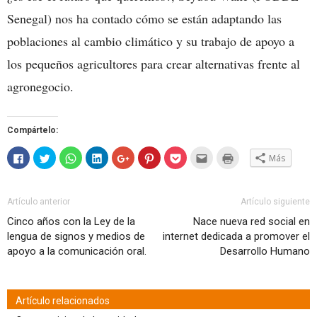
Senegal) nos ha contado cómo se están adaptando las
poblaciones al cambio climático y su trabajo de apoyo a
los pequeños agricultores para crear alternativas frente al
agronegocio.
Compártelo:
Haz
Haz
Haz
Haz
Haz
Haz
Haz
Hac
Haz
Más
clic
clic
clic
clic
clic
clic
clic
clic
clic
para
para
para
para
para
para
para
para
para
compartir
compartir
compartir
compartir
compartir
compartir
compartir
enviar
imprimir
en
en
en
en
en
en
en
por
(Se
Facebook
Twitter
WhatsApp
LinkedIn
Google+
Pinterest
Pocket
correo
abre
Artículo anterior
Artículo siguiente
(Se
(Se
(Se
(Se
(Se
(Se
(Se
electrónico
en
abre
abre
abre
abre
abre
abre
abre
a
una
Cinco años con la Ley de la
Nace nueva red social en
en
en
en
en
en
en
en
un
ventana
una
una
una
una
una
una
una
amigo
nueva)
lengua de signos y medios de
internet dedicada a promover el
ventana
ventana
ventana
ventana
ventana
ventana
ventana
(Se
nueva)
nueva)
nueva)
nueva)
nueva)
nueva)
nueva)
abre
apoyo a la comunicación oral.
Desarrollo Humano
en
una
ventana
nueva)
Artículo relacionados