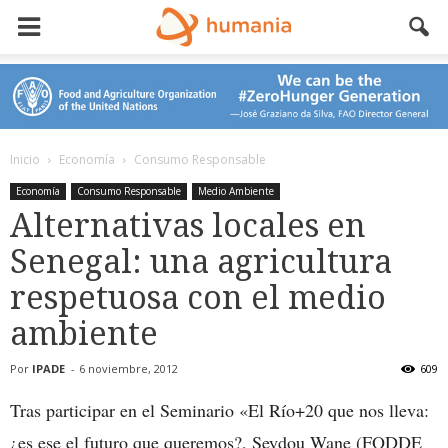
Inicio
Economía
Consumo Responsable
Economía
Consumo Responsable
Medio Ambiente
Alternativas locales en
Senegal: una agricultura
respetuosa con el medio
ambiente
Por
IPADE
-
6 noviembre, 2012
609
Tras participar en el Seminario «El Río+20 que nos lleva:
¿es ese el futuro que queremos?, Seydou Wane (FODDE