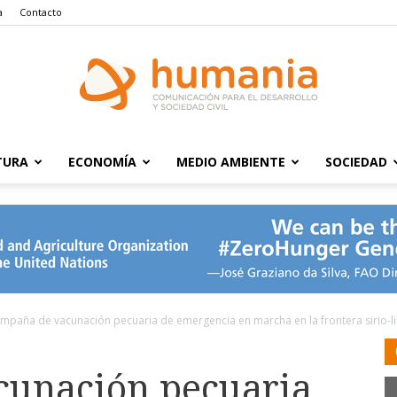
a
Contacto
TURA
ECONOMÍA
MEDIO AMBIENTE
SOCIEDAD
Humania
mpaña de vacunación pecuaria de emergencia en marcha en la frontera sirio-l
unación pecuaria