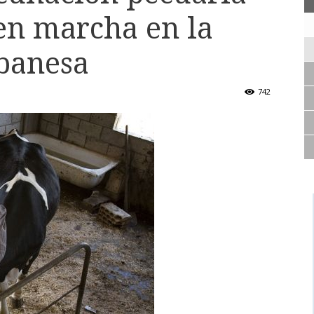
en marcha en la
ibanesa
742