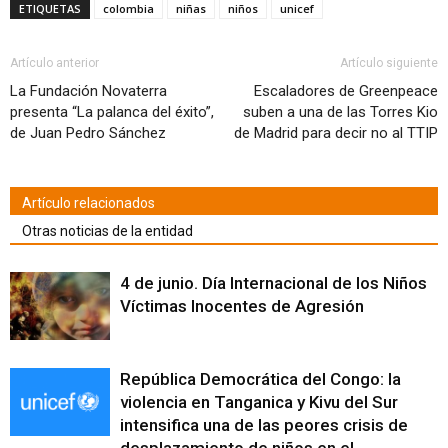
Facebook
Twitter
WhatsApp
LinkedIn
Google+
Pinterest
Pocket
correo
abre
ETIQUETAS
colombia
niñas
niños
unicef
(Se
(Se
(Se
(Se
(Se
(Se
(Se
electrónico
en
abre
abre
abre
abre
abre
abre
abre
a
una
en
en
en
en
en
en
en
un
ventana
una
una
una
una
una
una
una
amigo
nueva)
ventana
ventana
ventana
ventana
ventana
ventana
ventana
(Se
Artículo anterior
Artículo siguiente
nueva)
nueva)
nueva)
nueva)
nueva)
nueva)
nueva)
abre
en
La Fundación Novaterra
Escaladores de Greenpeace
una
presenta “La palanca del éxito”,
suben a una de las Torres Kio
ventana
nueva)
de Juan Pedro Sánchez
de Madrid para decir no al TTIP
Artículo relacionados
Otras noticias de la entidad
4 de junio. Día Internacional de los Niños
Víctimas Inocentes de Agresión
República Democrática del Congo: la
violencia en Tanganica y Kivu del Sur
intensifica una de las peores crisis de
desplazamiento de niños en el...