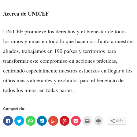
Acerca de UNICEF
UNICEF promueve los derechos y el bienestar de todos
los niños y niñas en todo lo que hacemos. Junto a nuestros
aliados, trabajamos en 190 países y territorios para
transformar este compromiso en acciones prácticas,
centrando especialmente nuestros esfuerzos en llegar a los
niños más vulnerables y excluidos para el beneficio de
todos los niños, en todas partes.
Compártelo:
Haz
Haz
Haz
Haz
Haz
Haz
Haz
Hac
Haz
Más
clic
clic
clic
clic
clic
clic
clic
clic
clic
para
para
para
para
para
para
para
para
para
compartir
compartir
compartir
compartir
compartir
compartir
compartir
enviar
imprimir
en
en
en
en
en
en
en
por
(Se