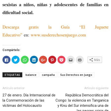
sexistas a niños, niñas y adolescentes
de familias en
dificultad social.
Descarga gratis la Guía “El Juguete
Educativo”
en:
www.susderechosenjuego.com
Compártelo:
Haz
Haz
Haz
Haz
Haz
Haz
Haz
Hac
Haz
Más
clic
clic
clic
clic
clic
clic
clic
clic
clic
para
para
para
para
para
para
para
para
para
compartir
compartir
compartir
compartir
compartir
compartir
compartir
enviar
imprimir
en
en
en
en
en
en
en
por
(Se
Facebook
Twitter
WhatsApp
LinkedIn
Google+
Pinterest
Pocket
correo
abre
ETIQUETAS
balance
campaña
Sus Derechos en Juego
(Se
(Se
(Se
(Se
(Se
(Se
(Se
electrónico
en
abre
abre
abre
abre
abre
abre
abre
a
una
en
en
en
en
en
en
en
un
ventana
una
una
una
una
una
una
una
amigo
nueva)
ventana
ventana
ventana
ventana
ventana
ventana
ventana
(Se
Artículo anterior
Artículo siguiente
nueva)
nueva)
nueva)
nueva)
nueva)
nueva)
nueva)
abre
en
27 de enero. Día Internacional de
República Democrática del
una
la Conmemoración de las
Congo: la violencia en Tanganica
ventana
nueva)
víctimas del Holocausto
y Kivu del Sur intensifica una de
las peores crisis de