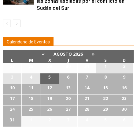
las zonas asoladas por el conflicto en
Sudán del Sur
Calendario de Eventos
«
AGOSTO 2026
»
L
M
X
J
V
S
D
27
28
29
30
31
1
2
3
4
5
6
7
8
9
10
11
12
13
14
15
16
17
18
19
20
21
22
23
24
25
26
27
28
29
30
31
1
2
3
4
5
6