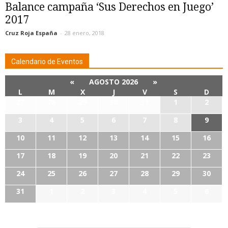
Balance campaña ‘Sus Derechos en Juego’
2017
Cruz Roja España
-
28 enero, 2018
Calendario de Eventos
«
AGOSTO 2026
»
L
M
X
J
V
S
D
27
28
29
30
31
1
2
3
4
5
6
7
8
9
10
11
12
13
14
15
16
17
18
19
20
21
22
23
24
25
26
27
28
29
30
31
1
2
3
4
5
6