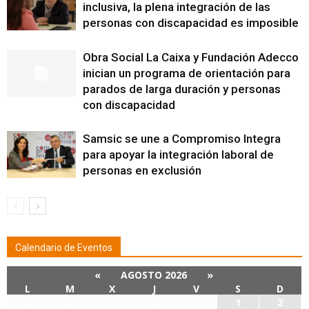
inclusiva, la plena integración de las
personas con discapacidad es imposible
Obra Social La Caixa y Fundación Adecco
inician un programa de orientación para
parados de larga duración y personas
con discapacidad
Samsic se une a Compromiso Integra
para apoyar la integración laboral de
personas en exclusión
Calendario de Eventos
«
AGOSTO 2026
»
L
M
X
J
V
S
D
27
28
29
30
31
1
2