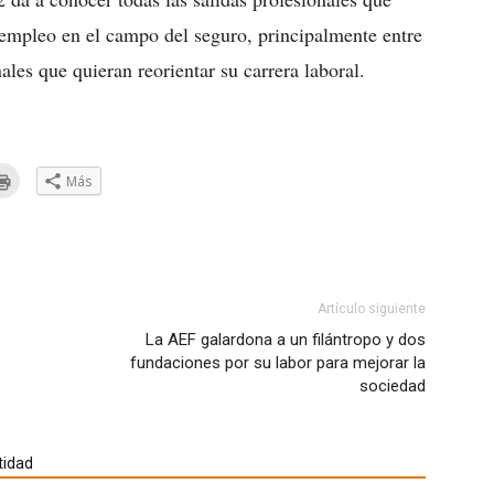
 empleo en el campo del seguro, principalmente entre
ales que quieran reorientar su carrera laboral.
Haz
Más
clic
a
para
ar
imprimir
(Se
eo
abre
trónico
en
una
ventana
go
nueva)
Artículo siguiente
e
La AEF galardona a un filántropo y dos
fundaciones por su labor para mejorar la
ana
a)
sociedad
tidad