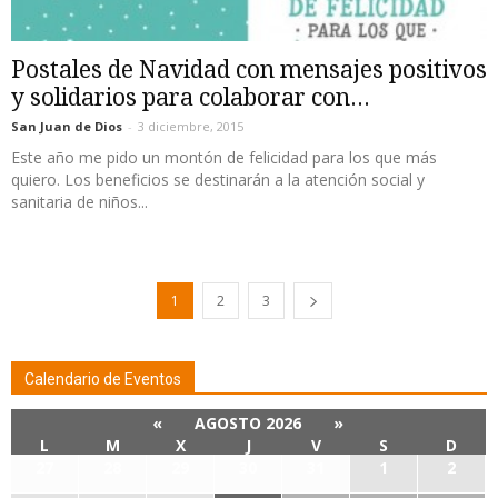
Postales de Navidad con mensajes positivos
y solidarios para colaborar con...
San Juan de Dios
-
3 diciembre, 2015
Este año me pido un montón de felicidad para los que más
quiero. Los beneficios se destinarán a la atención social y
sanitaria de niños...
1
2
3
Calendario de Eventos
«
AGOSTO 2026
»
L
M
X
J
V
S
D
27
28
29
30
31
1
2