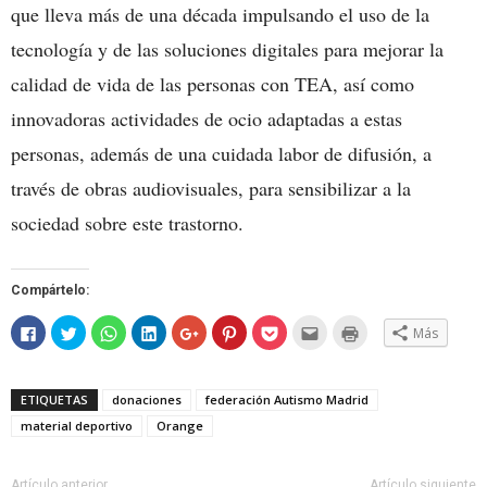
que lleva más de una década impulsando el uso de la
tecnología y de las soluciones digitales para mejorar la
calidad de vida de las personas con TEA, así como
innovadoras actividades de ocio adaptadas a estas
personas, además de una cuidada labor de difusión, a
través de obras audiovisuales, para sensibilizar a la
sociedad sobre este trastorno.
Compártelo:
Haz
Haz
Haz
Haz
Haz
Haz
Haz
Hac
Haz
Más
clic
clic
clic
clic
clic
clic
clic
clic
clic
para
para
para
para
para
para
para
para
para
compartir
compartir
compartir
compartir
compartir
compartir
compartir
enviar
imprimir
en
en
en
en
en
en
en
por
(Se
Facebook
Twitter
WhatsApp
LinkedIn
Google+
Pinterest
Pocket
correo
abre
ETIQUETAS
donaciones
federación Autismo Madrid
(Se
(Se
(Se
(Se
(Se
(Se
(Se
electrónico
en
abre
abre
abre
abre
abre
abre
abre
a
una
material deportivo
Orange
en
en
en
en
en
en
en
un
ventana
una
una
una
una
una
una
una
amigo
nueva)
ventana
ventana
ventana
ventana
ventana
ventana
ventana
(Se
nueva)
nueva)
nueva)
nueva)
nueva)
nueva)
nueva)
abre
en
Artículo anterior
Artículo siguiente