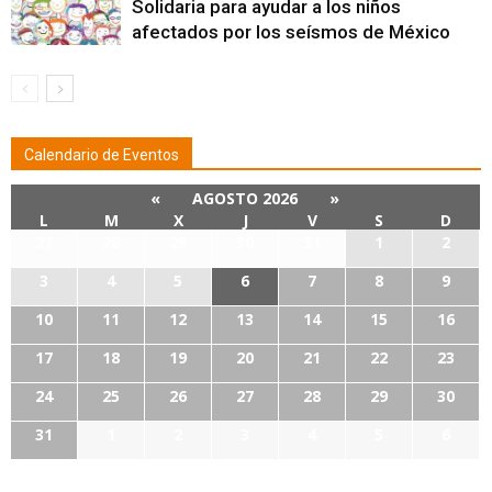
Solidaria para ayudar a los niños
afectados por los seísmos de México
Calendario de Eventos
«
AGOSTO 2026
»
L
M
X
J
V
S
D
27
28
29
30
31
1
2
3
4
5
6
7
8
9
10
11
12
13
14
15
16
17
18
19
20
21
22
23
24
25
26
27
28
29
30
31
1
2
3
4
5
6