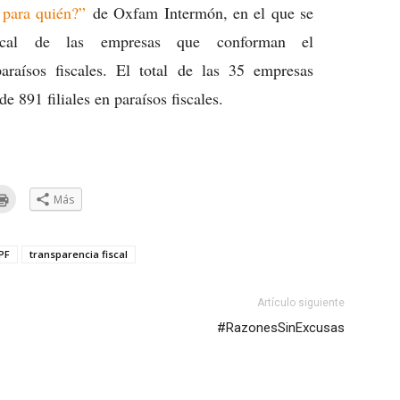
 para quién?”
de Oxfam Intermón, en el que se
scal de las empresas que conforman el
paraísos fiscales. El total de las 35 empresas
e 891 filiales en paraísos fiscales.
Haz
Más
clic
a
para
ar
imprimir
(Se
eo
abre
LPF
transparencia fiscal
trónico
en
una
ventana
go
nueva)
Artículo siguiente
e
#RazonesSinExcusas
ana
a)