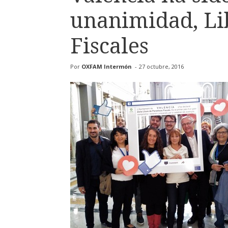
unanimidad, Lib
Fiscales
Por
OXFAM Intermón
-
27 octubre, 2016