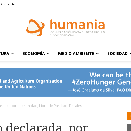
Contacto
TURA
ECONOMÍA
MEDIO AMBIENTE
SOCIEDAD
Humania
arada, por unanimidad, Libre de Paraísos Fiscales
o declarada, por