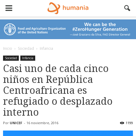
Inicio
Sociedad
Infancia
Sociedad
Infancia
Casi uno de cada cinco
niños en República
Centroafricana es
refugiado o desplazado
interno
Por
UNICEF
-
16 noviembre, 2016
1199