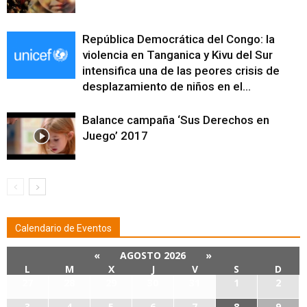
República Democrática del Congo: la
violencia en Tanganica y Kivu del Sur
intensifica una de las peores crisis de
desplazamiento de niños en el...
Balance campaña ‘Sus Derechos en
Juego’ 2017
Calendario de Eventos
«
AGOSTO 2026
»
L
M
X
J
V
S
D
27
28
29
30
31
1
2
3
4
5
6
7
8
9