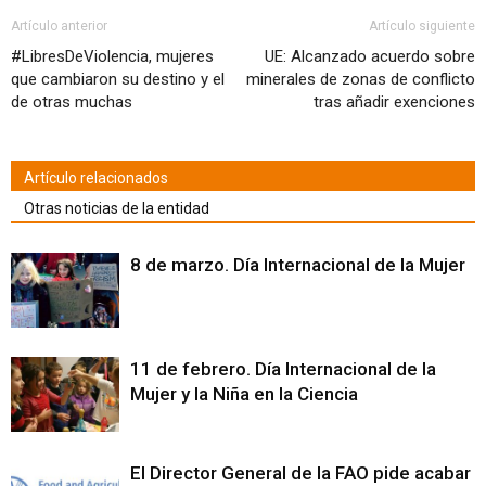
ventana
ventana
ventana
ventana
ventana
ventana
ventana
(Se
nueva)
nueva)
nueva)
nueva)
nueva)
nueva)
nueva)
abre
en
Artículo anterior
Artículo siguiente
una
ventana
#LibresDeViolencia, mujeres
UE: Alcanzado acuerdo sobre
nueva)
que cambiaron su destino y el
minerales de zonas de conflicto
de otras muchas
tras añadir exenciones
Artículo relacionados
Otras noticias de la entidad
8 de marzo. Día Internacional de la Mujer
11 de febrero. Día Internacional de la
Mujer y la Niña en la Ciencia
El Director General de la FAO pide acabar