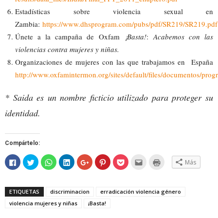
Estadísticas sobre violencia sexual en
Zambia:
https://www.dhsprogram.com/pubs/pdf/SR219/SR219.pdf
Únete a la campaña de Oxfam
¡Basta!
:
Acabemos con las
violencias contra mujeres y niñas.
Organizaciones de mujeres con las que trabajamos en España
http://www.oxfamintermon.org/sites/default/files/documentos/p
* Saida es un nombre ficticio utilizado para proteger su
identidad.
Compártelo:
Haz
Haz
Haz
Haz
Haz
Haz
Haz
Hac
Haz
Más
clic
clic
clic
clic
clic
clic
clic
clic
clic
para
para
para
para
para
para
para
para
para
compartir
compartir
compartir
compartir
compartir
compartir
compartir
enviar
imprimir
en
en
en
en
en
en
en
por
(Se
Facebook
Twitter
WhatsApp
LinkedIn
Google+
Pinterest
Pocket
correo
abre
ETIQUETAS
discriminacion
erradicación violencia género
(Se
(Se
(Se
(Se
(Se
(Se
(Se
electrónico
en
abre
abre
abre
abre
abre
abre
abre
a
una
violencia mujeres y niñas
¡Basta!
en
en
en
en
en
en
en
un
ventana
una
una
una
una
una
una
una
amigo
nueva)