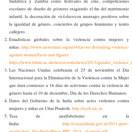
Sudáfrica y Zambia como festivales de cine, competiciones
escolares de diseño de pósteres exigiendo el fin del matrimonio
infantil, la decoración de
rickshaw
con mensajes positivos sobre
la igualdad de género, conciertos de grupos feministas y teatro
callejero.
Estadísticas globales sobre la violencia contra mujeres y
niñas:
http://www.unwomen.org/en/what-we-do/ending-violence-
against-women/facts-and-figures
https://www.lshtm.ac.uk/newsevents/news/2013/gender_violence_r
Las Naciones Unidas celebrarán el 25 de noviembre el Día
Internacional para la Eliminación de la Violencia contra la Mujer
que dará comienzo a 16 días de activismo contra la violencia de
género hasta el 10 de diciembre, Día de los Derechos Humanos.
Datos del Gobierno de la India sobre actos violentos contra
mujeres y niñas en Uttar Pradesh:
http://ncrb.nic.in
Tasa de analfabetismo en la
India:
http://censusIndia.gov.in/2011-prov-
results/data_files/India/Final_PPT_2011_chapter6.pdf