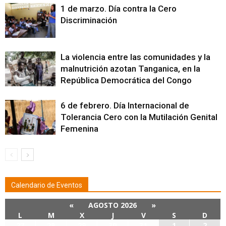
1 de marzo. Día contra la Cero
Discriminación
La violencia entre las comunidades y la
malnutrición azotan Tanganica, en la
República Democrática del Congo
6 de febrero. Día Internacional de
Tolerancia Cero con la Mutilación Genital
Femenina
Calendario de Eventos
«
AGOSTO 2026
»
L
M
X
J
V
S
D
27
28
29
30
31
1
2