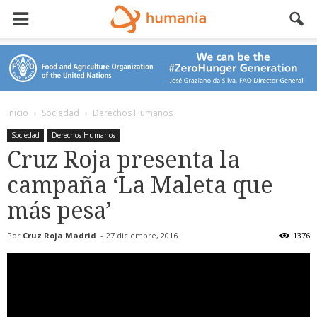
Inicio
Sociedad
Derechos Humanos
Sociedad
Derechos Humanos
Cruz Roja presenta la
campaña ‘La Maleta que
más pesa’
Por
Cruz Roja Madrid
-
27 diciembre, 2016
1376