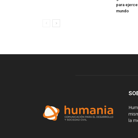
para ejerce
mundo
SO
Huma
mism
la m