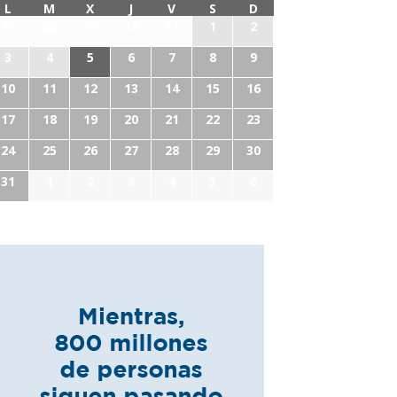
L
M
X
J
V
S
D
27
28
29
30
31
1
2
3
4
5
6
7
8
9
10
11
12
13
14
15
16
17
18
19
20
21
22
23
24
25
26
27
28
29
30
31
1
2
3
4
5
6