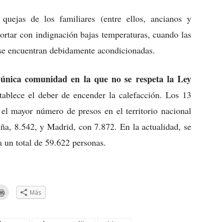
quejas de los familiares (entre ellos, ancianos y
portar con indignación bajas temperaturas, cuando las
se encuentran debidamente acondicionadas.
 única comunidad en la que no se respeta la Ley
tablece el deber de encender la calefacción. Los 13
 el mayor número de presos en el territorio nacional
ña, 8.542, y Madrid, con 7.872. En la actualidad, se
 un total de 59.622 personas.
Haz
Más
clic
a
para
ar
imprimir
(Se
eo
abre