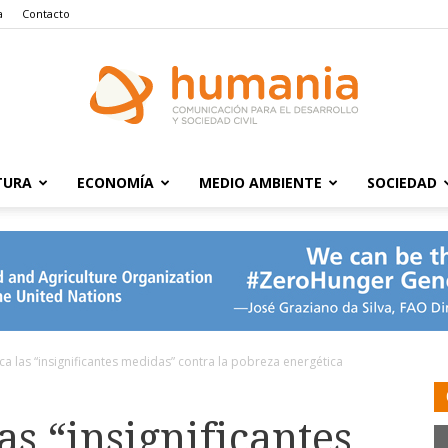
a
Contacto
TURA
ECONOMÍA
MEDIO AMBIENTE
SOCIEDAD
Humania
ca las “insignificantes medidas” contra la pobreza energética
as “insignificantes