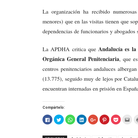
La organización ha recibido numerosas 
menores) que en las visitas tienen que so
dependencias de funcionarios y abogados 
Andalucía es la
La APDHA critica que
Orgánica General Penitenciaria
, que es
centros penitenciarios andaluces albergan
(13.775), seguido muy de lejos por Catalu
encuentran internadas en prisión en España
Compártelo:
Haz
Haz
Haz
Haz
Haz
Haz
Haz
Hac
clic
clic
clic
clic
clic
clic
clic
clic
para
para
para
para
para
para
para
par
compartir
compartir
compartir
compartir
compartir
compartir
compartir
envi
en
en
en
en
en
en
en
por
Facebook
Twitter
WhatsApp
LinkedIn
Google+
Pinterest
Pocket
corr