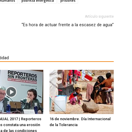
 humanos
pobreza energética
prisiones
trónico
en
una
ventana
go
nueva)
Artículo siguiente
e
“Es hora de actuar frente a la escasez de agua”
ana
a)
tidad
UAL 2017 | Reporteros
16 de noviembre. Día Internacional
as constata una erosión
de la Tolerancia
a de las condiciones