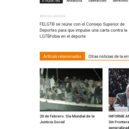
ETIQUETAS
Andalucía
calefacción
derechos
(Se
(Se
(Se
(Se
(Se
(Se
(Se
elec
abre
abre
abre
abre
abre
abre
abre
a
en
en
en
en
en
en
en
un
una
una
una
una
una
una
una
ami
ventana
ventana
ventana
ventana
ventana
ventana
ventana
(Se
Artículo anterior
nueva)
nueva)
nueva)
nueva)
nueva)
nueva)
nueva)
abr
en
FELGTB se reúne con el Consejo Superior de
una
Deportes para que impulse una carta contra la
vent
nuev
LGTBfobia en el deporte
Artículo relacionados
Otras noticias de la en
20 de febrero. Día Mundial de la
INFORME AN
Justicia Social
Sin Fronter
generalizad