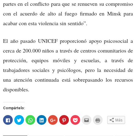
partes en el conflicto para que se renueven su compromiso
con el acuerdo de alto al fuego firmado en Minsk para
acabar con esta violencia sin sentido”.
El año pasado UNICEF proporcionó apoyo psicosocial a
cerca de 200.000 niños a través de centros comunitarios de
protección, equipos móviles y escuelas, a través de
trabajadores sociales y psicólogos, pero la necesidad de
una atención continuada está sobrepasando los recursos
disponibles.
Compártelo:
Haz
Haz
Haz
Haz
Haz
Haz
Haz
Hac
Haz
Más
clic
clic
clic
clic
clic
clic
clic
clic
clic
para
para
para
para
para
para
para
para
para
compartir
compartir
compartir
compartir
compartir
compartir
compartir
enviar
imprimir
en
en
en
en
en
en
en
por
(Se