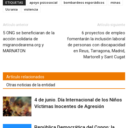
Facebook
Twitter
WhatsApp
LinkedIn
Google+
Pinterest
Pocket
correo
abre
ETIQUETAS
apoyo psicosocial
bombardeos esporádicos
minas
(Se
(Se
(Se
(Se
(Se
(Se
(Se
electrónico
en
abre
abre
abre
abre
abre
abre
abre
a
una
Ucrania
violencia
en
en
en
en
en
en
en
un
ventana
una
una
una
una
una
una
una
amigo
nueva)
ventana
ventana
ventana
ventana
ventana
ventana
ventana
(Se
nueva)
nueva)
nueva)
nueva)
nueva)
nueva)
nueva)
abre
en
Artículo anterior
Artículo siguiente
una
ventana
5 ONG se beneficiaran de la
6 proyectos de empleo
nueva)
acción solidaria de
fomentarán la inclusión laboral
migranodearena.org y
de personas con discapacidad
MARNATON
en Reus, Tarragona, Madrid,
Martorell y Sant Cugat
Artículo relacionados
Otras noticias de la entidad
4 de junio. Día Internacional de los Niños
Víctimas Inocentes de Agresión
República Democrática del Congo: la