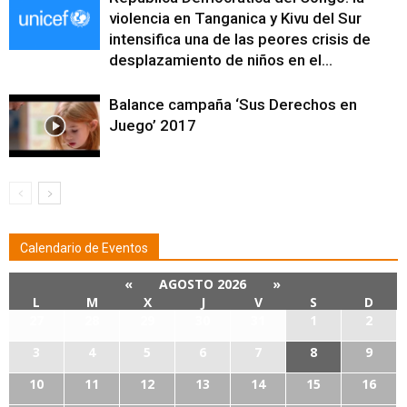
violencia en Tanganica y Kivu del Sur
intensifica una de las peores crisis de
desplazamiento de niños en el...
Balance campaña ‘Sus Derechos en
Juego’ 2017
Calendario de Eventos
«
AGOSTO 2026
»
L
M
X
J
V
S
D
27
28
29
30
31
1
2
3
4
5
6
7
8
9
10
11
12
13
14
15
16